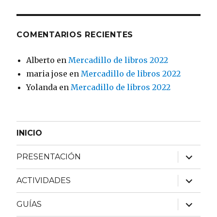
COMENTARIOS RECIENTES
Alberto
en
Mercadillo de libros 2022
maria jose
en
Mercadillo de libros 2022
Yolanda
en
Mercadillo de libros 2022
INICIO
expande
PRESENTACIÓN
el
menú
inferior
expande
ACTIVIDADES
el
menú
inferior
expande
GUÍAS
el