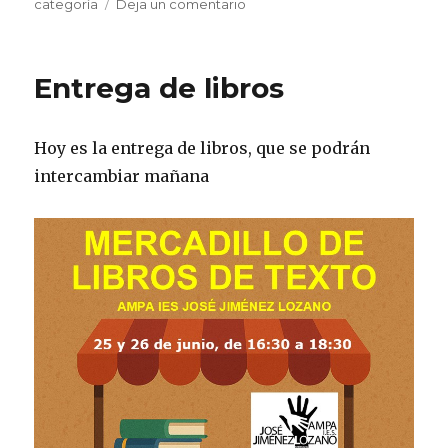
el
en
categoría
Deja un comentario
Reunión
del
AMPA
Entrega de libros
día
2
de
Hoy es la entrega de libros, que se podrán
febrero
de
intercambiar mañana
2026