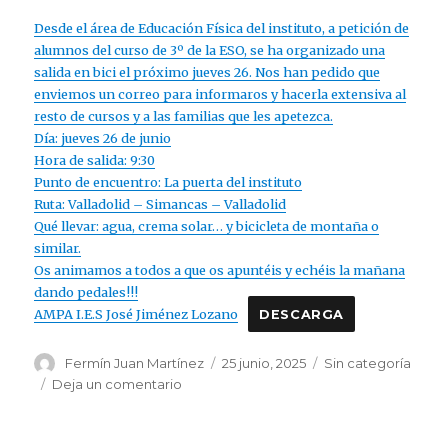
Desde el área de Educación Física del instituto, a petición de
alumnos del curso de 3º de la ESO, se ha organizado una
salida en bici el próximo jueves 26. Nos han pedido que
enviemos un correo para informaros y hacerla extensiva al
resto de cursos y a las familias que les apetezca.
Día: jueves 26 de junio
Hora de salida: 9:30
Punto de encuentro: La puerta del instituto
Ruta: Valladolid – Simancas – Valladolid
Qué llevar: agua, crema solar… y bicicleta de montaña o
similar.
Os animamos a todos a que os apuntéis y echéis la mañana
dando pedales!!!
AMPA I.E.S José Jiménez Lozano
DESCARGA
Autor
Publicado
Categorías
Fermín Juan Martínez
25 junio, 2025
Sin categoría
el
en
Deja un comentario
Bicicletada