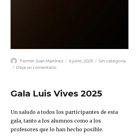
Autor
Publicado
Categorías
Fermín Juan Martínez
6 junio, 2025
Sin categoría
el
en
Deja un comentario
Graduación
año
2025
Gala Luis Vives 2025
Un saludo a todos los participantes de esta
gala, tanto a los alumnos como a los
profesores que lo han hecho posible.