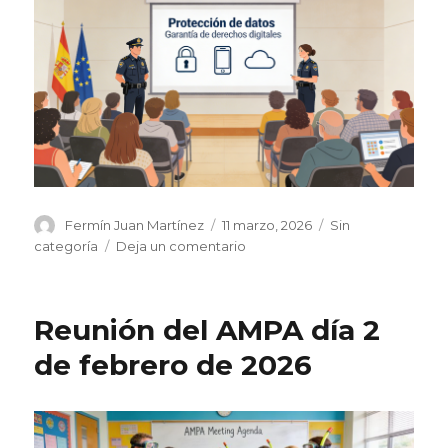
Autor
Publicado
Categorías
Fermín Juan Martínez
11 marzo, 2026
Sin
el
en
categoría
Deja un comentario
Charla
de
la
Reunión del AMPA día 2
policía
nacional
de febrero de 2026
en
ies
parquesol