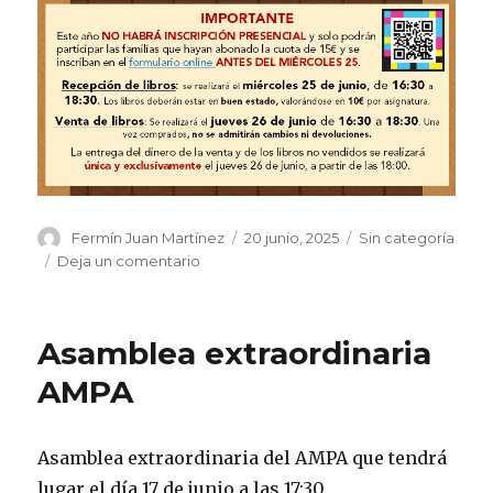
Autor
Publicado
Categorías
Fermín Juan Martínez
20 junio, 2025
Sin categoría
el
en
Deja un comentario
Mercadillo
de
libros
Asamblea extraordinaria
AMPA
Asamblea extraordinaria del AMPA que tendrá
lugar el día 17 de junio a las 17:30.