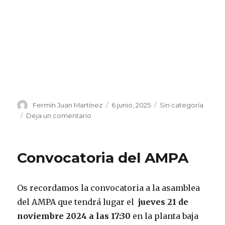
Autor
Publicado
Categorías
Fermín Juan Martínez
6 junio, 2025
Sin categoría
el
en
Deja un comentario
Gala
Luis
Vives
Convocatoria del AMPA
2025
Os recordamos la convocatoria a la asamblea
del AMPA que tendrá lugar el
jueves 21 de
noviembre 2024 a las 17:30
en la planta baja