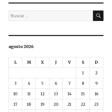
PÁGI
entradas
NA
BU
Buscar
por:
agosto 2026
L
M
X
J
V
S
D
1
2
3
4
5
6
7
8
9
10
11
12
13
14
15
16
17
18
19
20
21
22
23