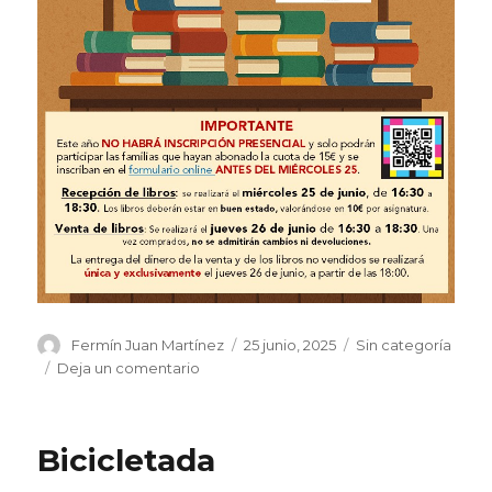
Autor
Publicado
Categorías
Fermín Juan Martínez
25 junio, 2025
Sin categoría
el
en
Deja un comentario
Entrega
de
libros
Bicicletada