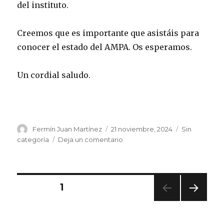
del instituto.
Creemos que es importante que asistáis para
conocer el estado del AMPA. Os esperamos.
Un cordial saludo.
Autor
Publicado
Categorías
Fermín Juan Martínez
21 noviembre, 2024
Sin
el
en
categoría
Deja un comentario
Convocatoria
del
AMPA
Navegación
PÁGINA
1
PRÓ
de
XIMA