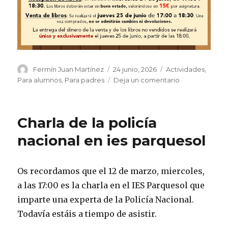
Autor
Publicado
Categorías
Fermín Juan Martínez
24 junio, 2026
Actividades
,
el
en
Para alumnos
,
Para padres
Deja un comentario
Mercadillo
de
libros
Charla de la policía
de
texto
nacional en ies parquesol
Os recordamos que el 12 de marzo, miercoles,
a las 17:00 es la charla en el IES Parquesol que
imparte una experta de la Policía Nacional.
Todavía estáis a tiempo de asistir.