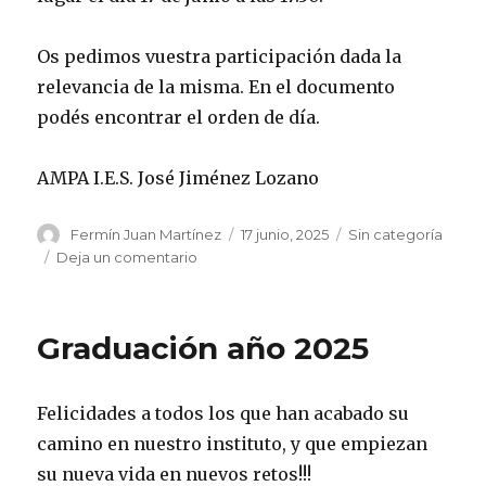
Os pedimos vuestra participación dada la
relevancia de la misma. En el documento
podés encontrar el orden de día.
AMPA I.E.S. José Jiménez Lozano
Autor
Publicado
Categorías
Fermín Juan Martínez
17 junio, 2025
Sin categoría
el
en
Deja un comentario
Asamblea
extraordinaria
AMPA
Graduación año 2025
Felicidades a todos los que han acabado su
camino en nuestro instituto, y que empiezan
su nueva vida en nuevos retos!!!