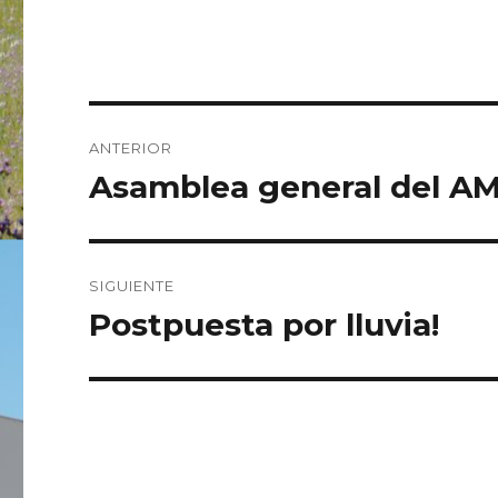
Navegación
ANTERIOR
de
Asamblea general del AM
Entrada
anterior:
entradas
SIGUIENTE
Postpuesta por lluvia!
Entrada
siguiente: