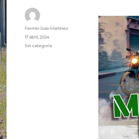
Autor
Fermín Juan Martínez
Publicado
17 abril, 2024
el
Categorías
Sin categoría