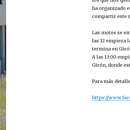
los que nos que
ha organizado es
compartir este r
Las motos se emp
las 12 empieza la
termina en Giró
A las 13:00 empi
Girón, donde est
Para más detalle
https://www.fac