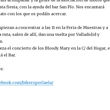
ráis acompañar y la gente de la asociación de motos que
ta fiesta, con la ayuda del bar San Pío. Nos encantará
ato con los que os podáis acercar.
iezan a.concentrar a las 11 en la Feria de Muestras y a
 ruta, salen de allí, dan una vuelta por Valladolid y
n.
eza el concierto de los Bloody Mary en la C/ del Hogar, 
á el Bar.
s:
ebook.com/bikersporlaela/