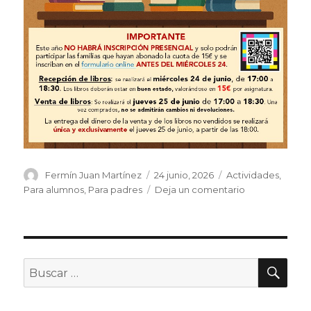
Autor
Publicado
Categorías
Fermín Juan Martínez
24 junio, 2026
Actividades
,
el
en
Para alumnos
,
Para padres
Deja un comentario
Mercadillo
de
libros
de
texto
BU
Buscar
por: