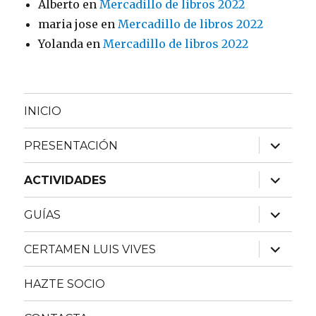
Alberto
en
Mercadillo de libros 2022
maria jose
en
Mercadillo de libros 2022
Yolanda
en
Mercadillo de libros 2022
INICIO
expande
PRESENTACIÓN
el
menú
inferior
expande
ACTIVIDADES
el
menú
inferior
expande
GUÍAS
el
menú
inferior
expande
CERTAMEN LUIS VIVES
el
menú
inferior
HAZTE SOCIO