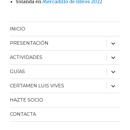
Yolanda
en
Mercadillo de libros 2022
INICIO
expande
PRESENTACIÓN
el
menú
inferior
expande
ACTIVIDADES
el
menú
inferior
expande
GUÍAS
el
menú
inferior
expande
CERTAMEN LUIS VIVES
el
menú
inferior
HAZTE SOCIO
CONTACTA