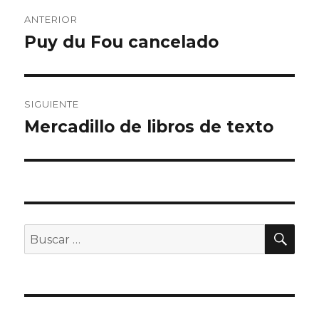
Navegación
ANTERIOR
de
Puy du Fou cancelado
Entrada
anterior:
entradas
SIGUIENTE
Mercadillo de libros de texto
Entrada
siguiente:
BU
Buscar
por: