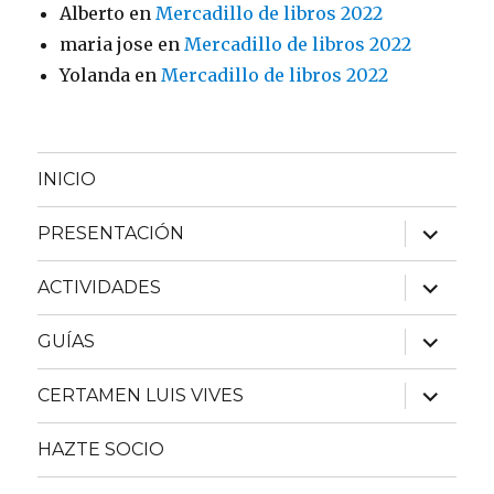
Alberto
en
Mercadillo de libros 2022
maria jose
en
Mercadillo de libros 2022
Yolanda
en
Mercadillo de libros 2022
INICIO
expande
PRESENTACIÓN
el
menú
inferior
expande
ACTIVIDADES
el
menú
inferior
expande
GUÍAS
el
menú
inferior
expande
CERTAMEN LUIS VIVES
el
menú
inferior
HAZTE SOCIO