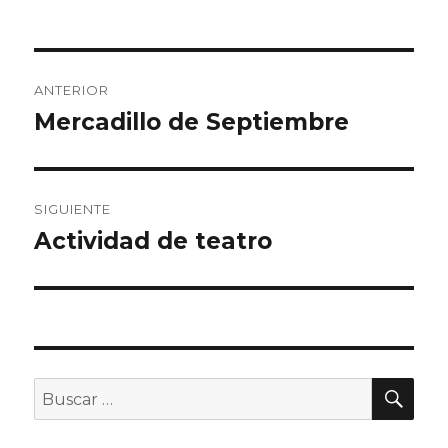
Navegación
ANTERIOR
de
Mercadillo de Septiembre
Entrada
anterior:
entradas
SIGUIENTE
Actividad de teatro
Entrada
siguiente:
BU
Buscar
por: