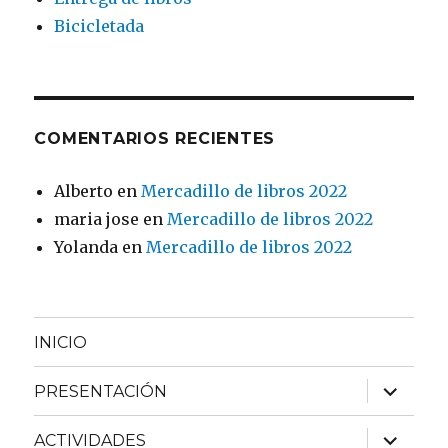
Bicicletada
COMENTARIOS RECIENTES
Alberto
en
Mercadillo de libros 2022
maria jose
en
Mercadillo de libros 2022
Yolanda
en
Mercadillo de libros 2022
INICIO
expande
PRESENTACIÓN
el
menú
inferior
expande
ACTIVIDADES