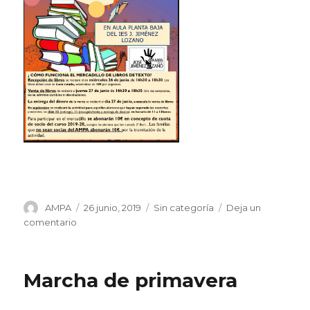
Autor
Publicado
Categorías
AMPA
26 junio, 2019
Sin categoría
Deja un
el
en
comentario
Mercadillo
de
libros
Marcha de primavera
de
texto