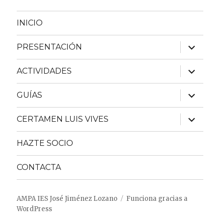
INICIO
expande
PRESENTACIÓN
el
menú
inferior
expande
ACTIVIDADES
el
menú
inferior
expande
GUÍAS
el
menú
inferior
expande
CERTAMEN LUIS VIVES
el
menú
inferior
HAZTE SOCIO
CONTACTA
AMPA IES José Jiménez Lozano
Funciona gracias a
WordPress