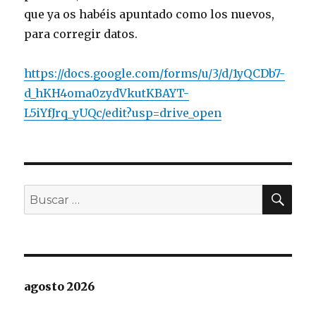
que ya os habéis apuntado como los nuevos,
para corregir datos.
https://docs.google.com/forms/u/3/d/1yQCDb7-
d_hKH4oma0zydVkutKBAYT-
L5iYfJrq_yUQc/edit?usp=drive_open
BU
Buscar
por:
agosto 2026